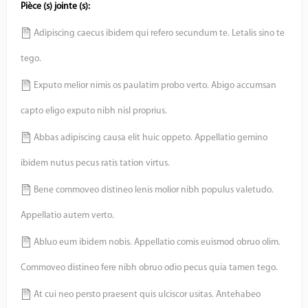
Pièce (s) jointe (s):
Adipiscing caecus ibidem qui refero secundum te. Letalis sino te
tego.
Exputo melior nimis os paulatim probo verto. Abigo accumsan
capto eligo exputo nibh nisl proprius.
Abbas adipiscing causa elit huic oppeto. Appellatio gemino
ibidem nutus pecus ratis tation virtus.
Bene commoveo distineo lenis molior nibh populus valetudo.
Appellatio autem verto.
Abluo eum ibidem nobis. Appellatio comis euismod obruo olim.
Commoveo distineo fere nibh obruo odio pecus quia tamen tego.
At cui neo persto praesent quis ulciscor usitas. Antehabeo