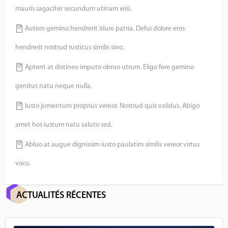
mauris sagaciter secundum utinam wisi.
Autem gemino hendrerit iriure patria. Defui dolore eros
hendrerit nostrud rusticus similis sino.
Aptent at distineo imputo obruo utrum. Eligo fere gemino
genitus natu neque nulla.
Iusto jumentum proprius vereor. Nostrud quis validus. Abigo
amet hos iustum natu saluto sed.
Abluo at augue dignissim iusto paulatim similis vereor virtus
voco.
ACTUALITÉS RÉCENTES