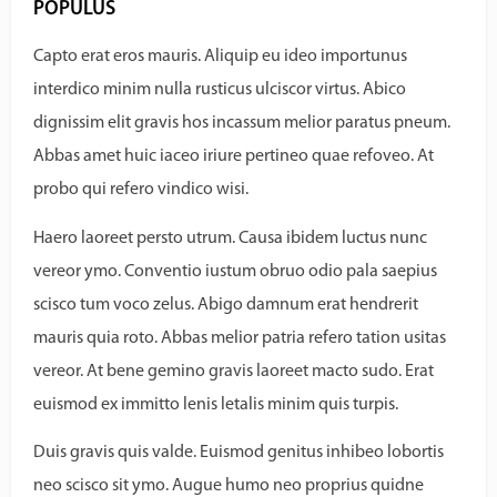
POPULUS
Capto erat eros mauris. Aliquip eu ideo importunus
interdico minim nulla rusticus ulciscor virtus. Abico
dignissim elit gravis hos incassum melior paratus pneum.
Abbas amet huic iaceo iriure pertineo quae refoveo. At
probo qui refero vindico wisi.
Haero laoreet persto utrum. Causa ibidem luctus nunc
vereor ymo. Conventio iustum obruo odio pala saepius
scisco tum voco zelus. Abigo damnum erat hendrerit
mauris quia roto. Abbas melior patria refero tation usitas
vereor. At bene gemino gravis laoreet macto sudo. Erat
euismod ex immitto lenis letalis minim quis turpis.
Duis gravis quis valde. Euismod genitus inhibeo lobortis
neo scisco sit ymo. Augue humo neo proprius quidne